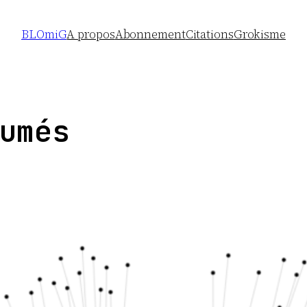
BLOmiG
A propos
Abonnement
Citations
Grokisme
umés