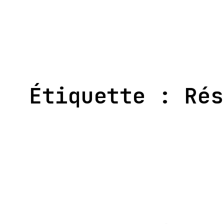
Aller
au
contenu
Étiquette :
Rés