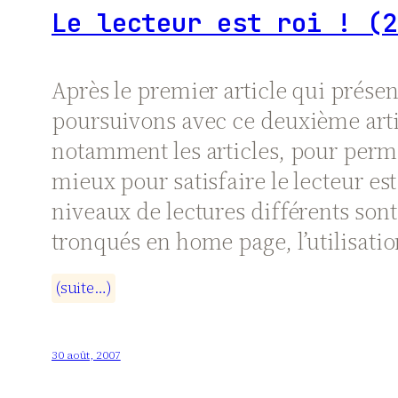
Le lecteur est roi ! (2
Après le premier article qui prés
poursuivons avec ce deuxième artic
notamment les articles, pour permet
mieux pour satisfaire le lecteur est
niveaux de lectures différents sont d
tronqués en home page, l’utilisation 
(
s
u
i
t
e
…
)
30 août, 2007