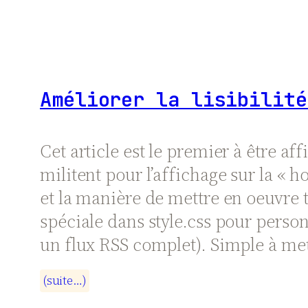
Améliorer la lisibilité
Cet article est le premier à être a
militent pour l’affichage sur la « h
et la manière de mettre en oeuvre to
spéciale dans style.css pour person
un flux RSS complet). Simple à mettr
(
s
u
i
t
e
…
)