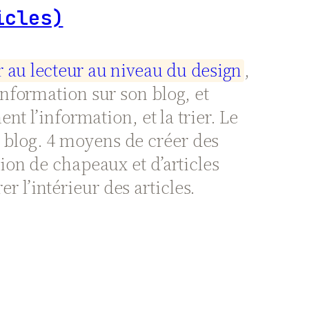
icles)
r
a
u
l
e
c
t
e
u
r
a
u
n
i
v
e
a
u
d
u
d
e
s
i
g
n
,
nformation sur son blog, et
t l’information, et la trier. Le
le blog. 4 moyens de créer des
ation de chapeaux et d’articles
er l’intérieur des articles.