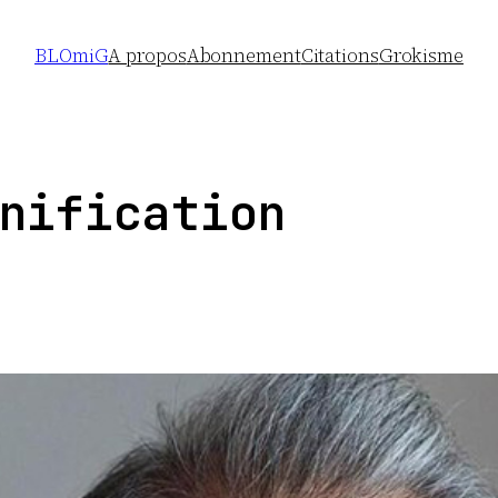
BLOmiG
A propos
Abonnement
Citations
Grokisme
nification