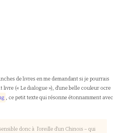
ranches de livres en me demandant si je pourrais
t livre (« Le dialogue »), d’une belle couleur ocre
n
g
, ce petit texte qui résonne étonnamment avec
nsible donc à l’oreille d’un Chinois – qui