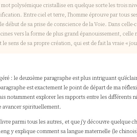
t polysémique cristallise en quelque sorte les trois nive
nification. Entre ciel et terre, l’homme éprouve par tous se
t le début de sa prise de conscience de la Voie. Dans celle-
cines vers la forme de plus grand épanouissement, celle 
 le sens de sa propre création, qui est de fait la vraie « jou
agéré : le deuxième paragraphe est plus intriguant qu’écla
paragraphe est exactement le point de départ de ma réflexi
is notamment explorer les rapports entre les différents ni
 avancer spirituellement.
livre parmi tous les autres, et que j’y découvre quelque 
s Cheng y explique comment sa langue maternelle (le chinois)