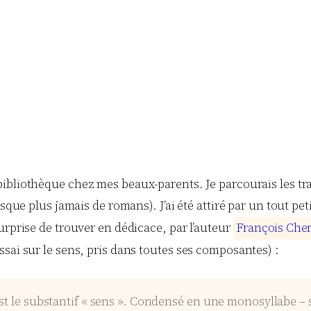
a bibliothèque chez mes beaux-parents. Je parcourais les t
que plus jamais de romans). J’ai été attiré par un tout peti
nde surprise de trouver en dédicace, par l’auteur
F
r
a
n
ç
o
i
s
C
h
e
sai sur le sens, pris dans toutes ses composantes) :
st le substantif « sens ». Condensé en une monosyllabe – se