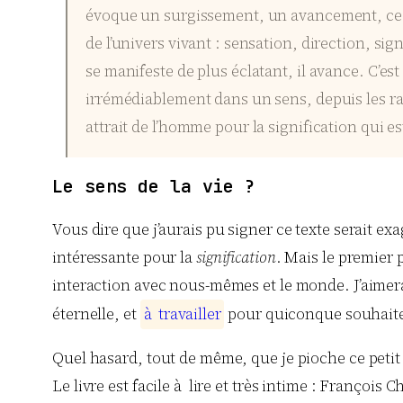
évoque un surgissement, un avancement, ce mo
de l’univers vivant : sensation, direction, sig
se manifeste de plus éclatant, il avance. C’es
irrémédiablement dans un sens, depuis les ra
attrait de l’homme pour la signification qui est
Le sens de la vie ?
Vous dire que j’aurais pu signer ce texte serait ex
intéressante pour la
signification
. Mais le premier 
interaction avec nous-mêmes et le monde. J’aimera
éternelle, et
à
t
r
a
v
a
i
l
l
e
r
pour quiconque souhaite
Quel hasard, tout de même, que je pioche ce petit 
Le livre est facile à lire et très intime : Françoi