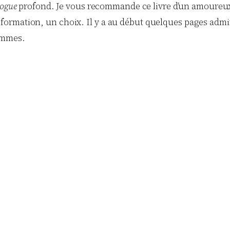
logue
profond. Je vous recommande ce livre d’un amoureux d
rmation, un choix. Il y a au début quelques pages admira
ommes.