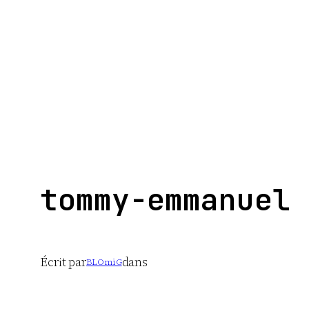
Aller
au
contenu
tommy-emmanuel
Écrit par
dans
BLOmiG