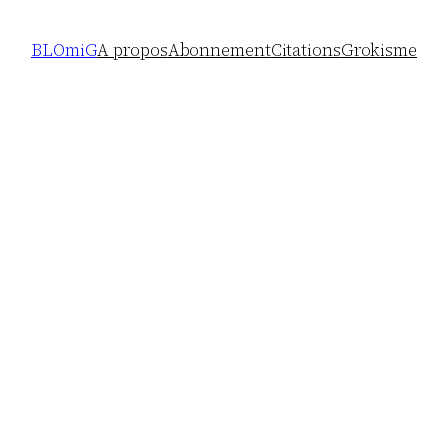
BLOmiG
A propos
Abonnement
Citations
Grokisme