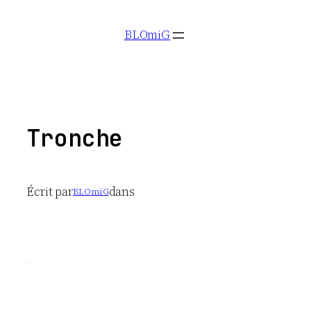
Aller
BLOmiG
au
contenu
Tronche
Écrit par
dans
BLOmiG