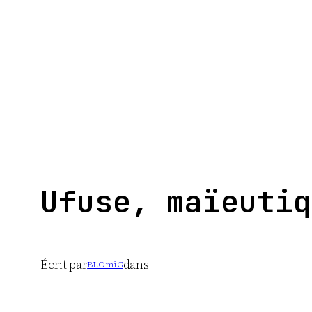
Aller
au
contenu
Ufuse, maïeutiq
Écrit par
dans
BLOmiG