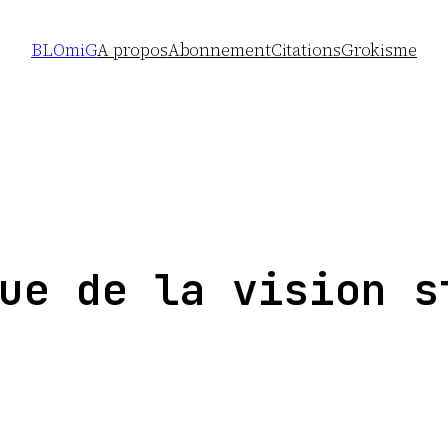
BLOmiG
A propos
Abonnement
Citations
Grokisme
ue de la vision s