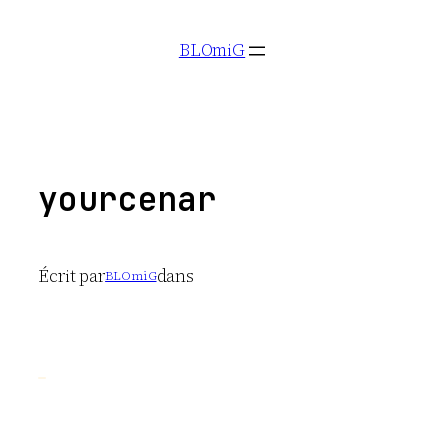
Aller
BLOmiG
au
contenu
yourcenar
Écrit par
dans
BLOmiG