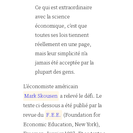
Ce qui est extraordinaire
avec la science
économique, c’est que
toutes ses lois tiennent
réellement en une page,
mais leur simplicité n’a
jamais été acceptée par la
plupart des gens.
L’économiste américain
M
a
r
k
S
k
o
u
s
e
n
a relevé le défi. Le
texte ci-dessous a été publié par la
revue du
F
.
E
.
E
.
(Foundation for
Economic Education, New York),