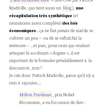
Madrolle, qui tient aussi un
b
l
o
g
),
une
récapitulation très synthétique
(et
néanmoins assez complète)
des lois
économiques
…ça ne fait jamais de mal de se
cultiver un peu — ou de se rafraîchir la
mémoire – …et puis, pour ceux qui veulent
attaquer le soi-disant « dogme », il est
important de le formuler préalablement à la
discussion, non ?
Je cite donc Patrick Madrolle, parce qu’il n’y a
rien à rajouter…:
M
i
l
t
o
n
F
r
i
e
d
m
a
n
, prix Nobel
d’économie, a eu l’occasion de dire :