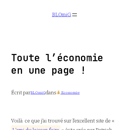
Aller
BLOmiG
au
contenu
Toute l’économie
en une page !
Écrit par
dans
BLOmiG
Economie
Voilà ce que j’ai trouvé sur l’excellent site de «
L
’
a
m
i
d
u
l
a
i
s
s
e
z
-
f
a
i
r
e
» (site crée par Patrick