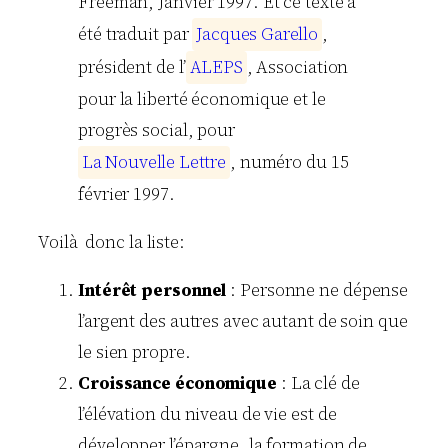
Freeman, Janvier 1997. Et ce texte a
été traduit par
J
a
c
q
u
e
s
G
a
r
e
l
l
o
,
président de l’
A
L
E
P
S
, Association
pour la liberté économique et le
progrès social, pour
L
a
N
o
u
v
e
l
l
e
L
e
t
t
r
e
, numéro du 15
février 1997.
Voilà donc la liste:
Intérêt personnel
: Personne ne dépense
l’argent des autres avec autant de soin que
le sien propre.
Croissance économique
: La clé de
l’élévation du niveau de vie est de
développer l’épargne, la formation de