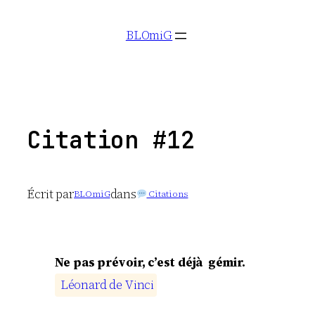
Aller
BLOmiG
au
contenu
Citation #12
Écrit par
dans
BLOmiG
Citations
Ne pas prévoir, c’est déjà gémir.
L
é
o
n
a
r
d
d
e
V
i
n
c
i