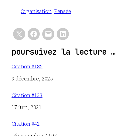
Organisation
Pensée
poursuivez la lecture …
Citation #185
Date
9 décembre, 2025
Citation #133
Date
17 juin, 2021
Citation #42
Date
16 septembre, 2007