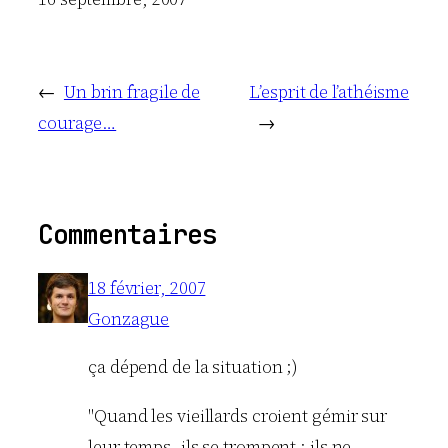
←
Un brin fragile de
L’esprit de l’athéisme
courage…
→
Commentaires
18 février, 2007
Gonzague
ça dépend de la situation ;)
"Quand les vieillards croient gémir sur
leur temps, ils se trompent ; ils ne