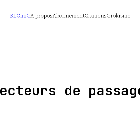
BLOmiG
A propos
Abonnement
Citations
Grokisme
ecteurs de passag