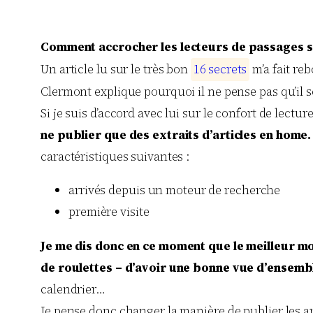
Comment accrocher les lecteurs de passages s
Un article lu sur le très bon
1
6
s
e
c
r
e
t
s
m’a fait re
Clermont explique pourquoi il ne pense pas qu’il s
Si je suis d’accord avec lui sur le confort de lectu
ne publier que des extraits d’articles en home.
caractéristiques suivantes :
arrivés depuis un moteur de recherche
première visite
Je me dis donc en ce moment que le meilleur m
de roulettes – d’avoir une bonne vue d’ensemb
calendrier…
Je pense donc changer la manière de publier les ar