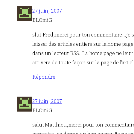
27 juin, 2007
BLOmiG
slut Fred,merci pour ton commentaire…je sui
laisser des articles entiers sur la home page
dans un lecteur RSS. La home page ne leur es
arrivera de toute façon sur la page de l’artic
Répondre
27 juin, 2007
BLOmiG
salut Matthieu,merci pour ton commentaire…j