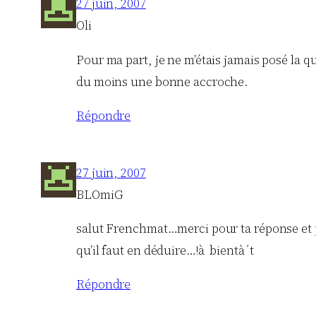
27 juin, 2007
Oli
Pour ma part, je ne m’étais jamais posé la qu
du moins une bonne accroche.
Répondre
27 juin, 2007
BLOmiG
salut Frenchmat…merci pour ta réponse et po
qu’il faut en déduire…!à bientà´t
Répondre