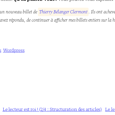
 un nouveau billet de
T
h
i
e
r
r
y
B
é
l
a
n
g
e
r
C
l
e
r
m
o
n
t
. Ils ont ache
avez répondu, de continuer à afficher mes billets entiers sur la
s
Wordpress
Le lecteur est roi ! (2/4 : Structuration des articles)
Le le