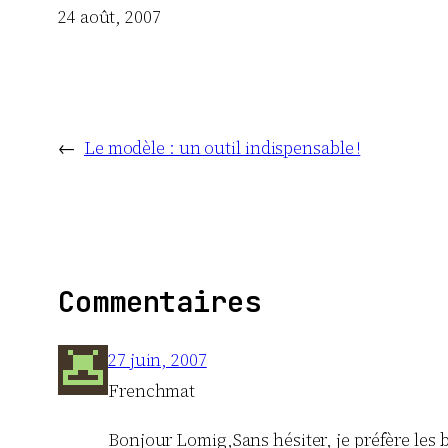
Date
24 août, 2007
←
Le modèle : un outil indispensable !
Commentaires
27 juin, 2007
Frenchmat
Bonjour Lomig,Sans hésiter, je préfère les bi