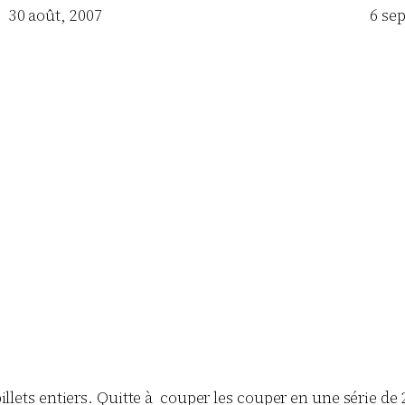
Date
30 août, 2007
Date
6 se
llets entiers. Quitte à couper les couper en une série de 2