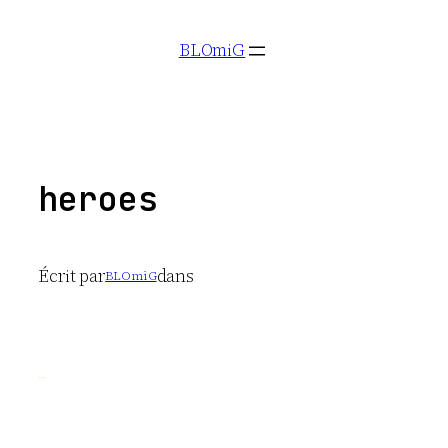
Aller
BLOmiG
au
contenu
heroes
Écrit par
dans
BLOmiG