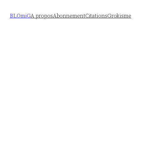
BLOmiG
A propos
Abonnement
Citations
Grokisme