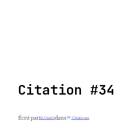
Aller
au
contenu
Citation #34
Écrit par
dans
BLOmiG
Citations