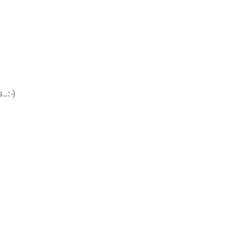
..:-)