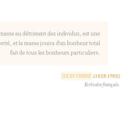
a masse au détriment des individus, est une
erté, et la masse jouira d’un bonheur total
fait de tous les bonheurs particuliers.
J
U
L
E
S
V
E
R
N
E
(1828-1905)
Ecrivain français.