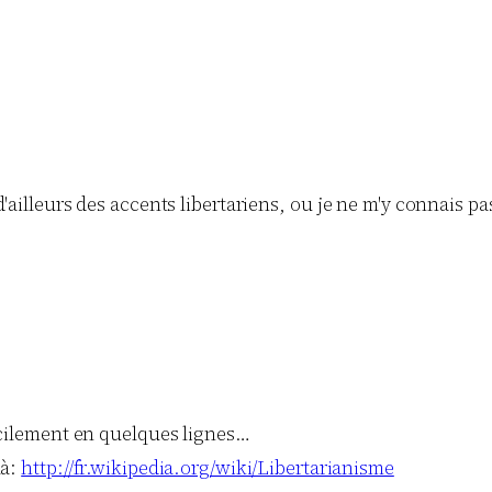
'ailleurs des accents libertariens, ou je ne m'y connais pas
ficilement en quelques lignes…
là:
http://fr.wikipedia.org/wiki/Libertarianisme