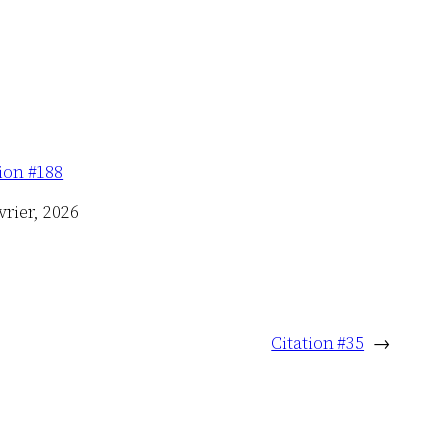
tion #188
vrier, 2026
Citation #35
→