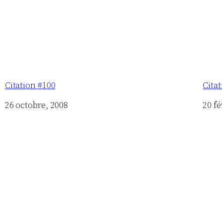
Citation #100
Cita
Date
26 octobre, 2008
Date
20 fé