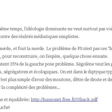
 même temps, l'idéologie dominante ne veut surtout pas voi
contre des réalités médiatiques simplistes.
erde, et fout la merde. Le problème de PS n'est pas ces "b
s, pour reconstruire, on l'espère, quelque chose ensuite.
entent 35% de la gauche pose problème. Ségolène veut les g
 ségrégatives et écologiques. On est dans le diptyque typ
c'est plus simple d'avoir des moutons, d'être de droite et d
er la compléxité des problèmes…
ne et équilibrée:
http://hussonet.free.fr/35back.pdf
auche!