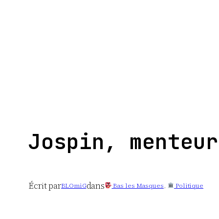
Aller
au
contenu
Jospin, menteur
Écrit par
dans
BLOmiG
Bas les Masques
, 
Politique