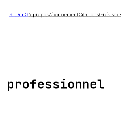
BLOmiG
A propos
Abonnement
Citations
Grokisme
 professionnel