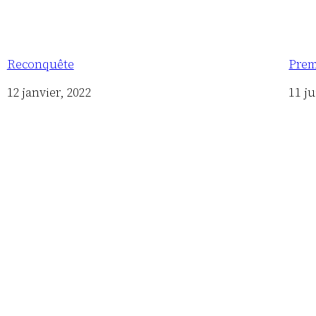
Reconquête
Premi
Date
12 janvier, 2022
Date
11 ju