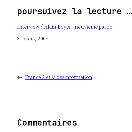
poursuivez la lecture …
Interview d'Alain Boyer : neuvieme partie
Date
31 mars, 2008
←
France 2 et la désinformation
Commentaires