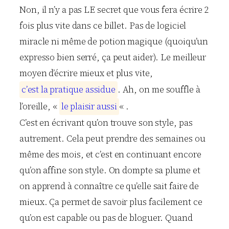
Non, il n’y a pas LE secret que vous fera écrire 2
fois plus vite dans ce billet. Pas de logiciel
miracle ni même de potion magique (quoiqu’un
expresso bien serré, ça peut aider). Le meilleur
moyen d’écrire mieux et plus vite,
c
’
e
s
t
l
a
p
r
a
t
i
q
u
e
a
s
s
i
d
u
e
. Ah, on me souffle à
l’oreille, «
l
e
p
l
a
i
s
i
r
a
u
s
s
i
« .
C’est en écrivant qu’on trouve son style, pas
autrement. Cela peut prendre des semaines ou
même des mois, et c’est en continuant encore
qu’on affine son style. On dompte sa plume et
on apprend à connaître ce qu’elle sait faire de
mieux. Ça permet de savoir plus facilement ce
qu’on est capable ou pas de bloguer. Quand