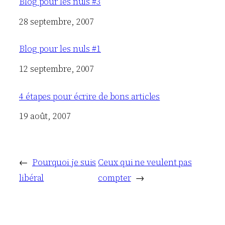
Blog pour les nuls #3
Date
28 septembre, 2007
Blog pour les nuls #1
Date
12 septembre, 2007
4 étapes pour écrire de bons articles
Date
19 août, 2007
←
Pourquoi je suis
Ceux qui ne veulent pas
libéral
compter
→