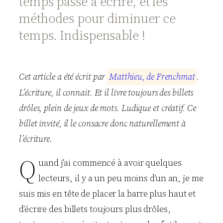
temps passé à écrire, et les
méthodes pour diminuer ce
temps. Indispensable !
Cet article a été écrit par
M
a
t
t
h
i
e
u
,
d
e
F
r
e
n
c
h
m
a
t
.
L’écriture, il connait. Et il livre toujours des billets
drôles, plein de jeux de mots. Ludique et créatif. Ce
billet invité, il le consacre donc naturellement à
l’écriture.
Q
uand j’ai commencé à avoir quelques
lecteurs, il y a un peu moins d’un an, je me
suis mis en tête de placer la barre plus haut et
d’écrire des billets toujours plus drôles,