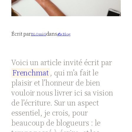
Écrit par
dans
BLOmiG
✍️ Blog
Voici un article invité écrit par
F
r
e
n
c
h
m
a
t
, qui m’a fait le
plaisir et l’honneur de bien
vouloir nous livrer ici sa vision
de l’écriture. Sur un aspect
essentiel, je crois, pour
beaucoup de blogueurs : le