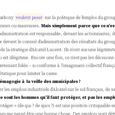
Sarkozy
v
e
u
l
e
n
t
p
e
s
e
r
sur la politique de l’emploi du gro
 bonnes ou mauvaises.
Mais simplement parce que ce n’est
administration est responsable, devant les actionnaires, du
le devant le conseil d’administration des résultats du grou
de la stratégie d’Alcatel-Lucent. Ils n’ont aucune légitimité
ui est illégitime. Encore une fois, ce n’est pas les décisio
ntretenant l’idée – si conforme à l’imaginaire collectif fra
tatique pour limiter la casse.
Démagogie à la veille des municipales ?
r les emplois industriels d’Alcatel sur le sol français, de
ce sont les hommes qu’il faut protéger, et pas les empl
« protéger » (de qui ? de quoi ?) est une position critiquab
iques me parait être une bonne chose. Des emplois sont détr