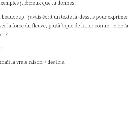
 exemples judicieux que tu donnes.
it beaucoup : j’avais écrit un texte là -dessus pour exprime
er la force du fleuve, plutà´t que de lutter contre. Je ne l
rt ?
:
naît la vraie raison > des lois.