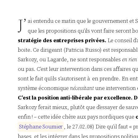
J’
ai entendu ce matin que le gouvernement et 
que les propositions qu’ils vont faire seront
stratégie des entreprises privées.
Le conseil d’
boite. Ce dirigeant (Patricia Russo) est responsab
Sarkozy, ou Lagarde, ne sont responsables
en rien
ou pas. C’est leur intervention dans ces affaires q
sont le fait qu’ils s’autorisent à en prendre. En e
système économique
nécessitant
une intervention é
C’est la position anti-libérale par excellence. 
Sarkozy ferait mieux, plutôt que d’essayer de sauve
enfin ! – cette idée chère aux pays nordiques que
S
t
é
p
h
a
n
e
S
o
u
m
i
e
r
, le 27.02.08) Dire qu’il faut 
bases, et les intégrer dans les propositions polit