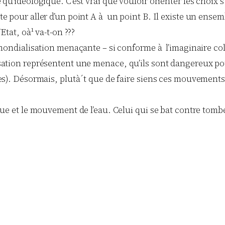
qu’idéologique. C’est vrai que vouloir orienter les choix s
 pour aller d’un point A à un point B. Il existe un ensemble
Etat, oà¹ va-t-on ???
mondialisation menaçante – si conforme à l’imaginaire collec
sation représentent une menace, qu’ils sont dangereux pour
es). Désormais, plutà´t que de faire siens ces mouvements, 
gue et le mouvement de l’eau. Celui qui se bat contre tombe