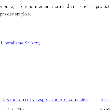
nomie, le fonctionnement normal du marché. La protection
 pas des emplois.
Libéralisme
Sarkozy
Distinction entre responsabilité et conviction
Rass
Date
5 juin, 2007
Date
25 av