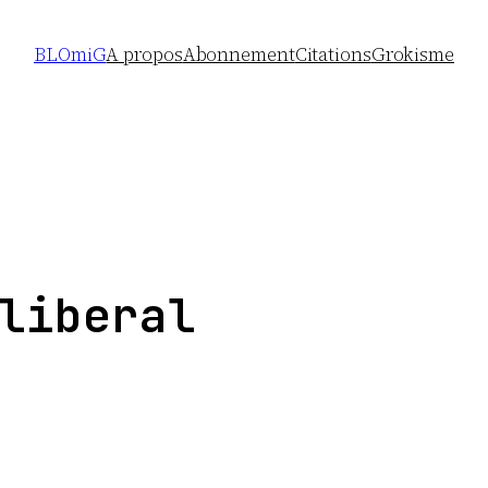
BLOmiG
A propos
Abonnement
Citations
Grokisme
liberal