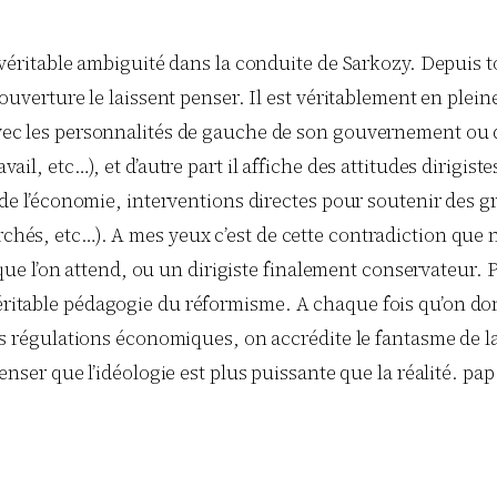
 véritable ambiguité dans la conduite de Sarkozy. Depuis to
’ouverture le laissent penser. Il est véritablement en plei
ec les personnalités de gauche de son gouvernement ou qu’
vail, etc…), et d’autre part il affiche des attitudes dirig
 de l’économie, interventions directes pour soutenir des gr
chés, etc…). A mes yeux c’est de cette contradiction que 
te que l’on attend, ou un dirigiste finalement conservateur.
ritable pédagogie du réformisme. A chaque fois qu’on do
es régulations économiques, on accrédite le fantasme de 
nser que l’idéologie est plus puissante que la réalité. pap