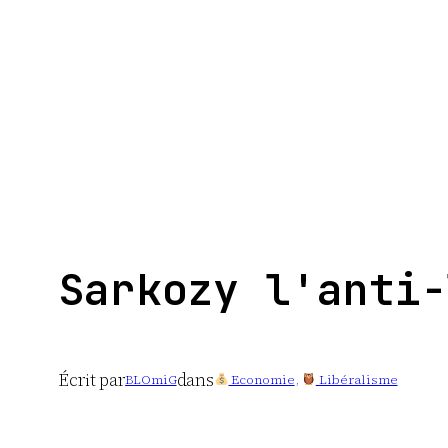
Aller
au
contenu
Sarkozy l'anti-
Écrit par
dans
BLOmiG
Economie
, 
Libéralisme