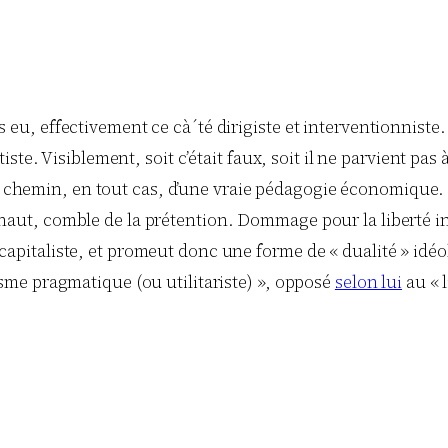
rs eu, effectivement ce cà´té dirigiste et interventionnist
tatiste. Visiblement, soit c’était faux, soit il ne parvient p
 chemin, en tout cas, d’une vraie pédagogie économique. E
 haut, comble de la prétention. Dommage pour la liberté in
i-capitaliste, et promeut donc une forme de « dualité » id
lisme pragmatique (ou utilitariste) », opposé
selon lui
au « 