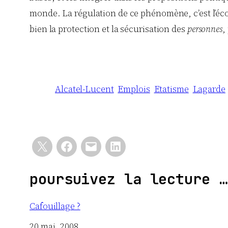
monde. La régulation de ce phénomène, c’est l’éco
bien la protection et la sécurisation des
personnes
,
Alcatel-Lucent
Emplois
Etatisme
Lagarde
poursuivez la lecture …
Cafouillage ?
Date
20 mai, 2008