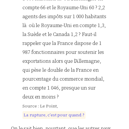
compte 66 et le Royaume-Uni 60 ? 2,2
agents des impôts sur 1 000 habitants
là où le Royaume-Uni en compte 1,3,
la Suède et le Canada 1,2 ? Faut-il
rappeler que la France dispose de 1
987 fonctionnaires pour soutenir les
exportations alors que l’Allemagne,
qui pèse le double de la France en
pourcentage du commerce mondial,
en compte 1 046, presque un sur
deux en moins ?
Source : Le Point,
L
a
r
u
p
t
u
r
e
,
c
’
e
s
t
p
o
u
r
q
u
a
n
d
?
On le sait bien, pourtant, que les autres pays