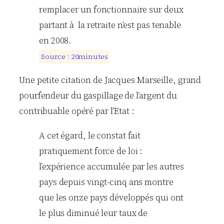
remplacer un fonctionnaire sur deux
partant à la retraite n’est pas tenable
en 2008.
S
o
u
r
c
e
:
2
0
m
i
n
u
t
e
s
Une petite citation de Jacques Marseille, grand
pourfendeur du gaspillage de l’argent du
contribuable opéré par l’Etat :
A cet égard, le constat fait
pratiquement force de loi :
l’expérience accumulée par les autres
pays depuis vingt-cinq ans montre
que les onze pays développés qui ont
le plus diminué leur taux de