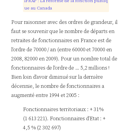
I
F
R
A
P
:
L
a
r
é
f
o
r
m
e
d
e
l
a
f
o
n
c
t
i
o
n
p
u
b
l
i
q
u
e
a
u
C
a
n
a
d
a
Pour raisonner avec des ordres de grandeur, il
faut se souvenir que le nombre de départs en
retraites de fonctionnaires en France est de
l’ordre de 70000 / an (entre 60000 et 70000 en
2008, 82000 en 2009). Pour un nombre total de
fonctionnaires de l’ordre de … 5,2 millions !
Bien loin d’avoir diminué sur la dernière
décennie, le nombre de fonctionnaires a
augmenté entre 1994 et 2005 :
Fonctionnaires territoriaux : + 31%
(1 613 221). Fonctionnaires d’Etat : +
4,5 % (2 302 697)