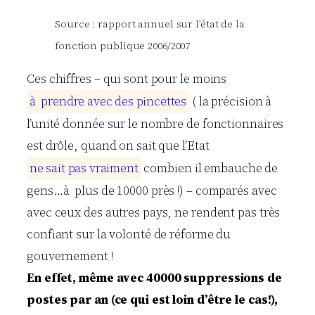
Source : rapport annuel sur l’état de la
fonction publique 2006/2007
Ces chiffres – qui sont pour le moins
à
p
r
e
n
d
r
e
a
v
e
c
d
e
s
p
i
n
c
e
t
t
e
s
( la précision à
l’unité donnée sur le nombre de fonctionnaires
est drôle, quand on sait que l’Etat
n
e
s
a
i
t
p
a
s
v
r
a
i
m
e
n
t
combien il embauche de
gens…à plus de 10000 près !) – comparés avec
avec ceux des autres pays, ne rendent pas très
confiant sur la volonté de réforme du
gouvernement !
En effet, même avec 40000 suppressions de
postes par an (ce qui est loin d’être le cas!),