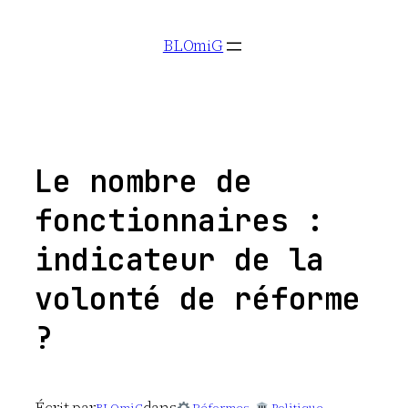
Aller
BLOmiG
au
contenu
Le nombre de
fonctionnaires :
indicateur de la
volonté de réforme
?
Écrit par
dans
BLOmiG
Réformes
, 
Politique