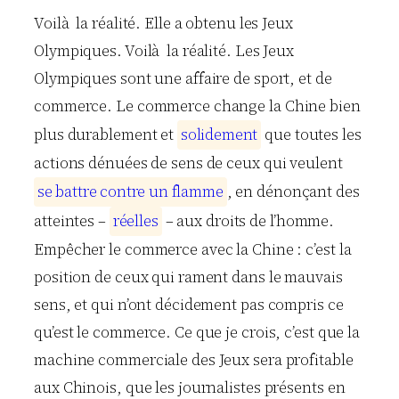
Voilà la réalité. Elle a obtenu les Jeux
Olympiques. Voilà la réalité. Les Jeux
Olympiques sont une affaire de sport, et de
commerce. Le commerce change la Chine bien
plus durablement et
s
o
l
i
d
e
m
e
n
t
que toutes les
actions dénuées de sens de ceux qui veulent
s
e
b
a
t
t
r
e
c
o
n
t
r
e
u
n
f
l
a
m
m
e
, en dénonçant des
atteintes –
r
é
e
l
l
e
s
– aux droits de l’homme.
Empêcher le commerce avec la Chine : c’est la
position de ceux qui rament dans le mauvais
sens, et qui n’ont décidement pas compris ce
qu’est le commerce. Ce que je crois, c’est que la
machine commerciale des Jeux sera profitable
aux Chinois, que les journalistes présents en