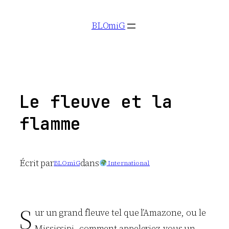
Aller
BLOmiG
au
contenu
Le fleuve et la
flamme
Écrit par
dans
BLOmiG
International
S
ur un grand fleuve tel que l’Amazone, ou le
Mississipi, comment appeleriez-vous un