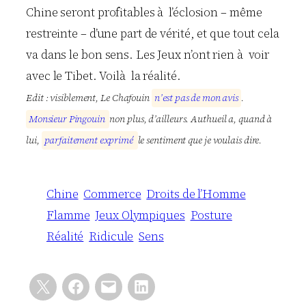
Chine seront profitables à l’éclosion – même
restreinte – d’une part de vérité, et que tout cela
va dans le bon sens. Les Jeux n’ont rien à voir
avec le Tibet. Voilà la réalité.
Edit : visiblement, Le Chafouin
n
’
e
s
t
p
a
s
d
e
m
o
n
a
v
i
s
.
M
o
n
s
i
e
u
r
P
i
n
g
o
u
i
n
non plus, d’ailleurs. Authueil a, quand à
lui,
p
a
r
f
a
i
t
e
m
e
n
t
e
x
p
r
i
m
é
le sentiment que je voulais dire.
Chine
Commerce
Droits de l’Homme
Flamme
Jeux Olympiques
Posture
Réalité
Ridicule
Sens