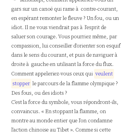
gars sur un canoë qui rame à contre-courant,
en espérant remonter le fleuve ? Un fou, ou un
idiot. Il ne vous viendrait pas à l’esprit de
saluer son courage. Vous pourriez même, par
compassion, lui conseiller d’orienter son esquif
dans le sens du courant, et puis de naviguer à
droite à gauche en utilisant la force du flux.
Comment appeleriez-vous ceux qui
v
e
u
l
e
n
t
s
t
o
p
p
e
r
le parcours de la flamme olympique ?
Des fous, ou des idiots ?
C’est la force du symbole, vous répondront-ils,
convaincus. « En stoppant la flamme, on
montre au monde entier que l’on condamne
l’action chinoise au Tibet ». Comme si cette