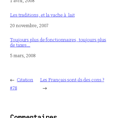
Date
1 avril, 2008
Les traditions, et la vache à lait
Date
20 novembre, 2007
Toujours plus de fonctionnaires, toujours plus
de taxes…
Date
5 mars, 2008
←
Citation
Les Français sont-ils des cons ?
#78
→
Commentaires