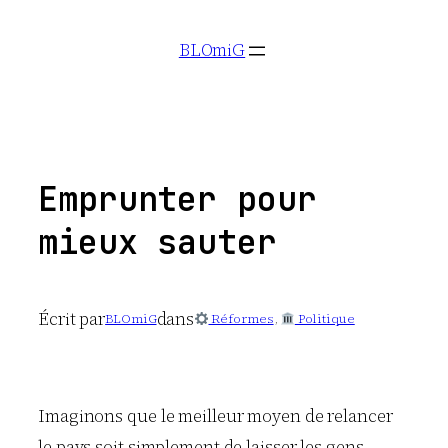
Aller
BLOmiG
au
contenu
Emprunter pour
mieux sauter
Écrit par
dans
BLOmiG
Réformes
, 
Politique
Imaginons que le meilleur moyen de relancer
le pays soit simplement de laisser les gens