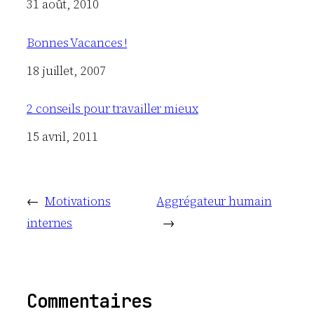
Date
31 août, 2010
Bonnes Vacances !
Date
18 juillet, 2007
2 conseils pour travailler mieux
Date
15 avril, 2011
←
Motivations
Aggrégateur humain
internes
→
Commentaires