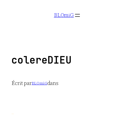
Aller
BLOmiG
au
contenu
colereDIEU
Écrit par
dans
BLOmiG