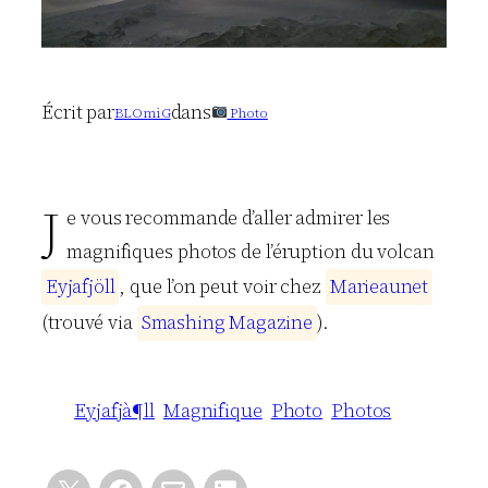
Écrit par
dans
BLOmiG
Photo
J
e vous recommande d’aller admirer les
magnifiques photos de l’éruption du volcan
E
y
j
a
f
j
ö
l
l
, que l’on peut voir chez
M
a
r
i
e
a
u
n
e
t
(trouvé via
S
m
a
s
h
i
n
g
M
a
g
a
z
i
n
e
).
Eyjafjà¶ll
Magnifique
Photo
Photos