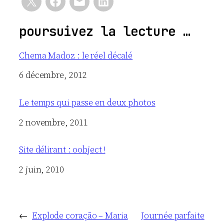
poursuivez la lecture …
Chema Madoz : le réel décalé
Date
6 décembre, 2012
Le temps qui passe en deux photos
Date
2 novembre, 2011
Site délirant : oobject !
Date
2 juin, 2010
←
Explode coração – Maria
Journée parfaite