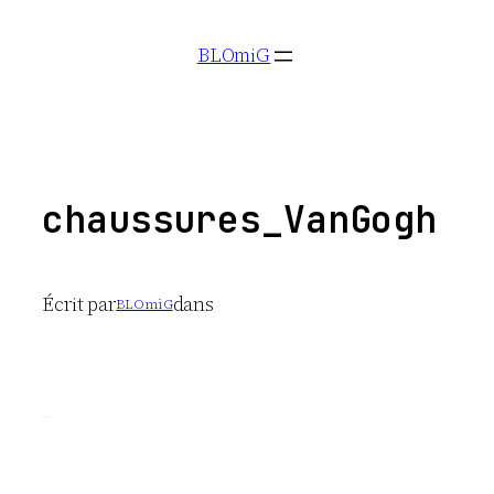
Aller
BLOmiG
au
contenu
chaussures_VanGogh
Écrit par
dans
BLOmiG