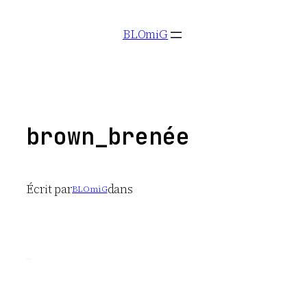
Aller
BLOmiG
au
contenu
brown_brenée
Écrit par
dans
BLOmiG