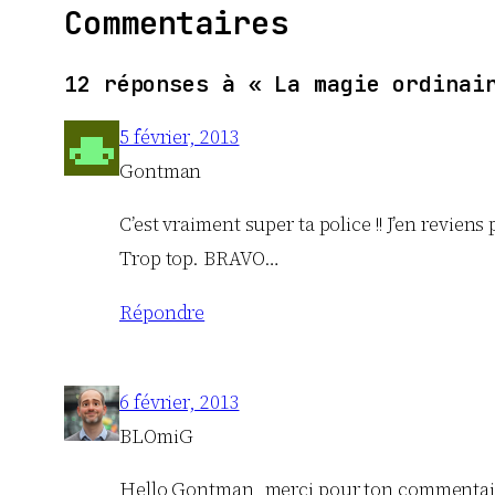
Commentaires
12 réponses à « La magie ordinai
5 février, 2013
Gontman
C’est vraiment super ta police !! J’en reviens
Trop top. BRAVO…
Répondre
6 février, 2013
BLOmiG
Hello Gontman, merci pour ton commentaire, t