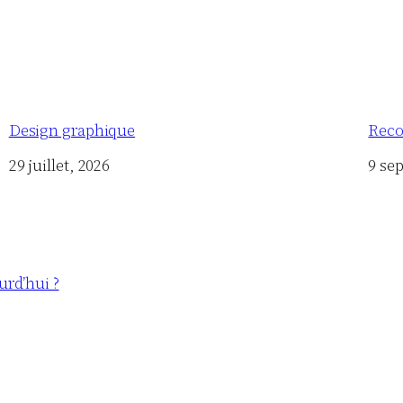
Design graphique
Reco
Date
29 juillet, 2026
Date
9 se
urd’hui ?