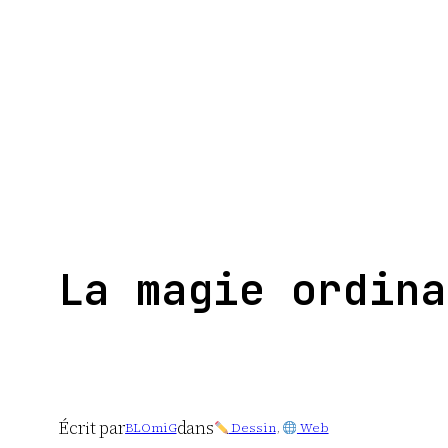
Aller
au
contenu
La magie ordina
Écrit par
dans
BLOmiG
Dessin
, 
Web