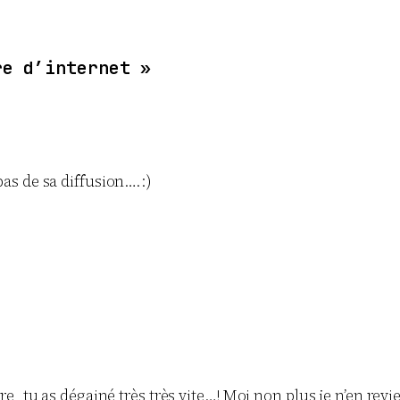
re d’internet »
 pas de sa diffusion….:)
u as dégainé très très vite…! Moi non plus je n’en reviens