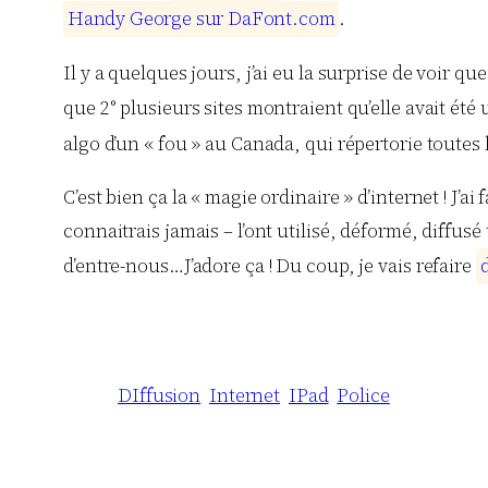
H
a
n
d
y
G
e
o
r
g
e
s
u
r
D
a
F
o
n
t
.
c
o
m
.
Il y a quelques jours, j’ai eu la surprise de voir que
que 2° plusieurs sites montraient qu’elle avait été u
algo d’un « fou » au Canada, qui répertorie toutes l
C’est bien ça la « magie ordinaire » d’internet ! J’
connaitrais jamais – l’ont utilisé, déformé, diffu
d’entre-nous…J’adore ça ! Du coup, je vais refaire
DIffusion
Internet
IPad
Police