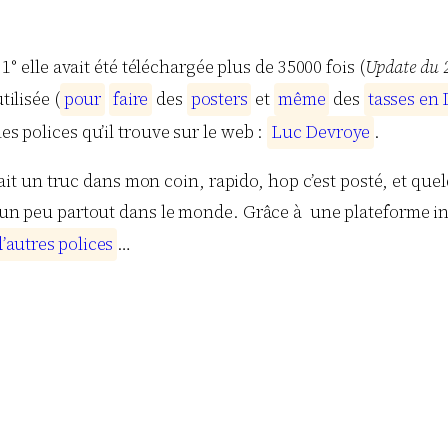
 1° elle avait été téléchargée plus de 35000 fois (
Update du 23
tilisée (
p
o
u
r
f
a
i
r
e
des
p
o
s
t
e
r
s
et
m
ê
m
e
des
t
a
s
s
e
s
e
n
es polices qu’il trouve sur le web :
L
u
c
D
e
v
r
o
y
e
.
ai fait un truc dans mon coin, rapido, hop c’est posté, et 
sé un peu partout dans le monde. Grâce à une plateforme in
d
’
a
u
t
r
e
s
p
o
l
i
c
e
s
…