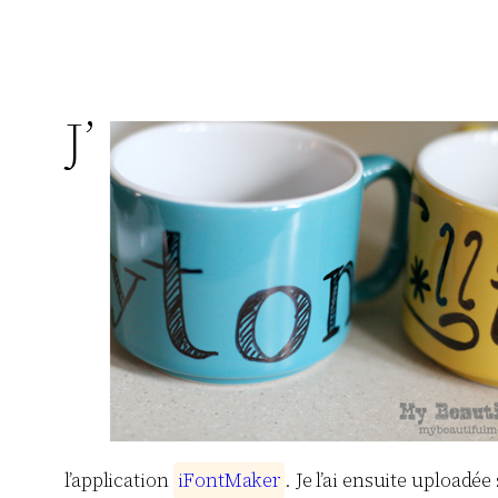
J’
l’application
i
F
o
n
t
M
a
k
e
r
. Je l’ai ensuite uploadée