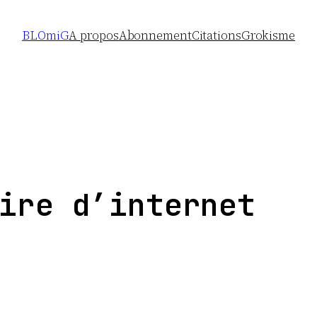
BLOmiG
A propos
Abonnement
Citations
Grokisme
ire d’internet