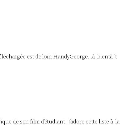
lus téléchargée est de loin HandyGeorge…à bientà´t
que de son film d’étudiant. J’adore cette liste à la