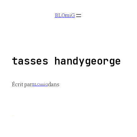
Aller
BLOmiG
au
contenu
tasses handygeorge
Écrit par
dans
BLOmiG