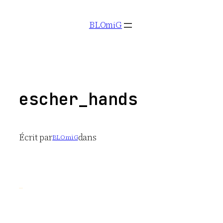
Aller
BLOmiG
au
contenu
escher_hands
Écrit par
dans
BLOmiG