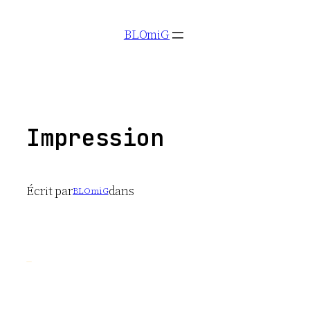
Aller
BLOmiG
au
contenu
Impression
Écrit par
dans
BLOmiG