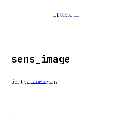
Aller
BLOmiG
au
contenu
sens_image
Écrit par
dans
BLOmiG