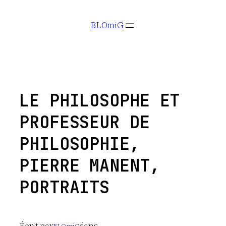
Aller
BLOmiG
au
contenu
LE PHILOSOPHE ET
PROFESSEUR DE
PHILOSOPHIE,
PIERRE MANENT,
PORTRAITS
Écrit par
dans
BLOmiG