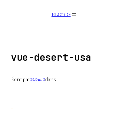
Aller
BLOmiG
au
contenu
vue-desert-usa
Écrit par
dans
BLOmiG