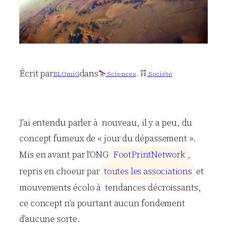
Écrit par
dans
BLOmiG
Sciences
, 
Société
J’ai entendu parler à nouveau, il y a peu, du
concept fumeux de « jour du dépassement ».
Mis en avant par l’ONG
F
o
o
t
P
r
i
n
t
N
e
t
w
o
r
k
,
repris en choeur par
t
o
u
t
e
s
l
e
s
a
s
s
o
c
i
a
t
i
o
n
s
et
mouvements écolo à tendances décroissants,
ce concept n’a pourtant aucun fondement
d’aucune sorte.