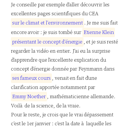
Je conseille par exemple d’aller découvrir les
excellentes pages scientifiques du CEA
s
u
r
l
e
c
l
i
m
a
t
e
t
l
’
e
n
v
i
r
o
n
n
e
m
e
n
t
. Je me suis fait
encore avoir : je suis tombé sur
E
t
i
e
n
n
e
K
l
e
i
n
p
r
é
s
e
n
t
a
n
t
l
e
c
o
n
c
e
p
t
d
’
é
n
e
r
g
i
e
, et je suis resté
regarder la vidéo en entier. J’ai eu la surprise
d’apprendre que l’excellente explication du
concept d’énergie donnée par Feynmann dans
s
e
s
f
a
m
e
u
x
c
o
u
r
s
, venait en fait d’une
clarification apportée notamment par
E
m
m
y
N
o
e
t
h
e
r
, mathématicienne allemande.
Voilà de la science, de la vraie.
Pour le reste, je crois que le vrai dépassement
c’est le 1er janvier : c’est la date à laquelle les