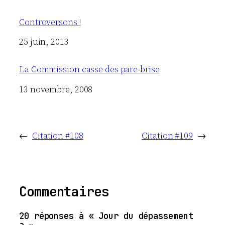
Controversons !
Date
25 juin, 2013
La Commission casse des pare-brise
Date
13 novembre, 2008
←
Citation #108
Citation #109
→
Commentaires
20 réponses à « Jour du dépassement