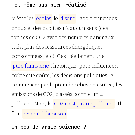
…et même pas bien réalisé
Même les
é
c
o
l
o
s
le
d
i
s
e
n
t
: additionner des
choux et des carottes n’a aucun sens (des
tonnes de CO2 avec des nombres d’animaux
tués, plus des ressources énergétiques
consommées, etc). C’est réellement une
p
u
r
e
f
u
m
i
s
t
e
r
i
e
rhétorique, pour influencer,
coûte que coûte, les décisions politiques. A
commencer par la première chose mesurée, les
émissions de CO2, classés comme un …
polluant. Non, le
C
O
2
n
’
e
s
t
p
a
s
u
n
p
o
l
l
u
a
n
t
. Il
faut
r
e
v
e
n
i
r
à
l
a
r
a
i
s
o
n
.
Un peu de vraie science ?