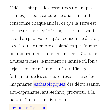
L’idée est simple : les ressources n’étant pas
infinies, on peut calculer ce que l’humanité
consomme chaque année, ce que la Terre est
en mesure de « régénérer », et par un savant
calcul on peut voir ce qu’on consomme de trop,
c’est-à -dire le nombre de planètes qu’il faudrait
pour pouvoir continuer comme cela. Ou, dit en
d’autres termes, le moment de l’année où l’on a
déjà « consommé une planète ». L’image est
forte, marque les esprits, et résonne avec les
imaginaires
e
s
c
h
a
t
o
l
o
g
i
q
u
e
s
des décroissants,
anti-capitalistes, anti-techno, pro-retour à la
nature. On n’est jamais loin du
m
y
t
h
e
d
e
l
’
â
g
e
d
’
o
r
.