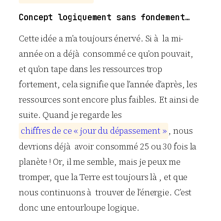
Concept logiquement sans fondement…
Cette idée a m’a toujours énervé. Si à la mi-
année on a déjà consommé ce qu’on pouvait,
et qu’on tape dans les ressources trop
fortement, cela signifie que l’année d’après, les
ressources sont encore plus faibles. Et ainsi de
suite. Quand je regarde les
c
h
i
f
f
r
e
s
d
e
c
e
«
j
o
u
r
d
u
d
é
p
a
s
s
e
m
e
n
t
»
, nous
devrions déjà avoir consommé 25 ou 30 fois la
planète ! Or, il me semble, mais je peux me
tromper, que la Terre est toujours là , et que
nous continuons à trouver de l’énergie. C’est
donc une entourloupe logique.