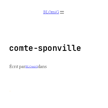
Aller
BLOmiG
au
contenu
comte-sponville
Écrit par
dans
BLOmiG