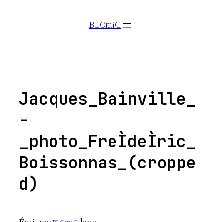
Aller
BLOmiG
au
contenu
Jacques_Bainville_
-
_photo_FreÌdeÌric_
Boissonnas_(croppe
d)
Écrit par
dans
BLOmiG