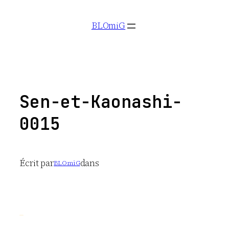
Aller
BLOmiG
au
contenu
Sen-et-Kaonashi-
0015
Écrit par
dans
BLOmiG