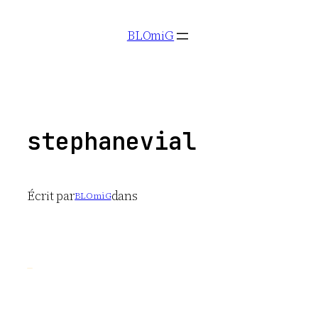
Aller
BLOmiG
au
contenu
stephanevial
Écrit par
dans
BLOmiG