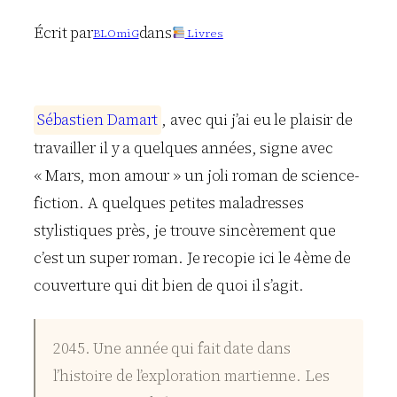
Écrit par
dans
BLOmiG
Livres
S
é
b
a
s
t
i
e
n
D
a
m
a
r
t
, avec qui j’ai eu le plaisir de
travailler il y a quelques années, signe avec
« Mars, mon amour » un joli roman de science-
fiction. A quelques petites maladresses
stylistiques près, je trouve sincèrement que
c’est un super roman. Je recopie ici le 4ème de
couverture qui dit bien de quoi il s’agit.
2045. Une année qui fait date dans
l’histoire de l’exploration martienne. Les