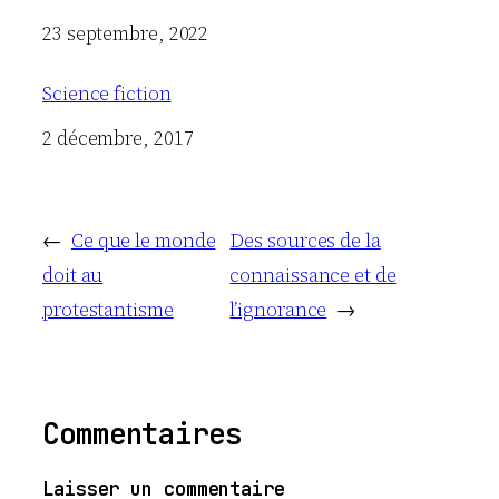
Date
23 septembre, 2022
Science fiction
Date
2 décembre, 2017
←
Ce que le monde
Des sources de la
doit au
connaissance et de
protestantisme
l’ignorance
→
Commentaires
Laisser un commentaire