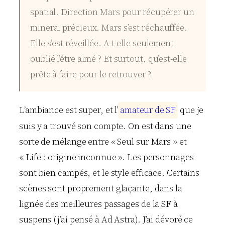
spatial. Direction Mars pour récupérer un
minerai précieux. Mars s’est réchauffée.
Elle s’est réveillée. A-t-elle seulement
oublié l’être aimé ? Et surtout, qu’est-elle
prête à faire pour le retrouver ?
L’ambiance est super, et l’
a
m
a
t
e
u
r
d
e
S
F
que je
suis y a trouvé son compte. On est dans une
sorte de mélange entre « Seul sur Mars » et
« Life : origine inconnue ». Les personnages
sont bien campés, et le style efficace. Certains
scènes sont proprement glaçante, dans la
lignée des meilleures passages de la SF à
suspens (j’ai pensé à Ad Astra). J’ai dévoré ce