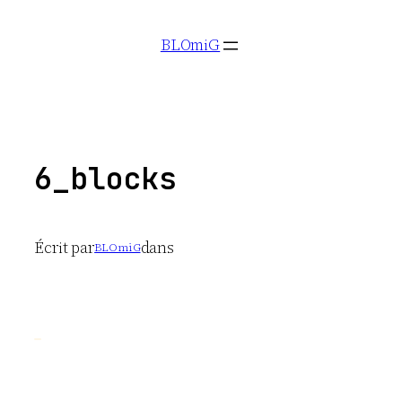
Aller
BLOmiG
au
contenu
6_blocks
Écrit par
dans
BLOmiG