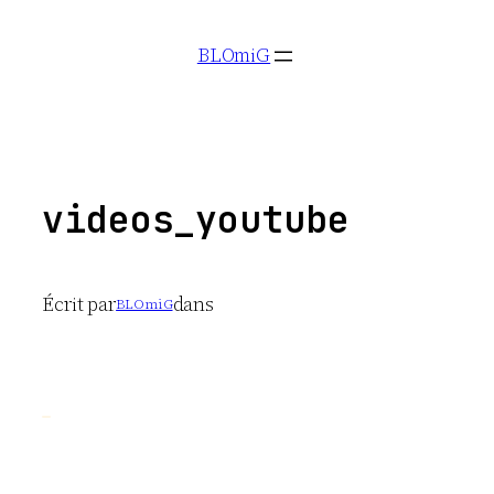
Aller
BLOmiG
au
contenu
videos_youtube
Écrit par
dans
BLOmiG