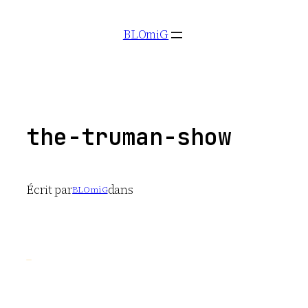
Aller
BLOmiG
au
contenu
the-truman-show
Écrit par
dans
BLOmiG