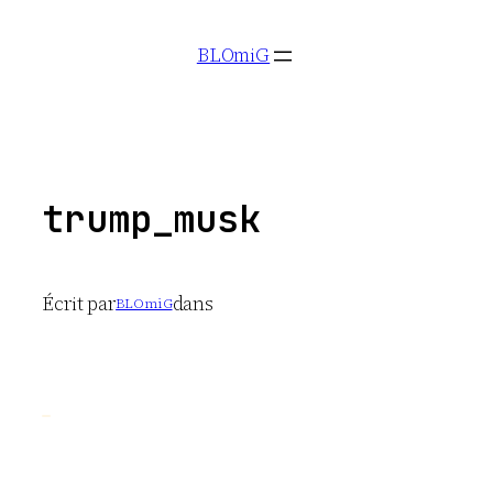
Aller
BLOmiG
au
contenu
trump_musk
Écrit par
dans
BLOmiG