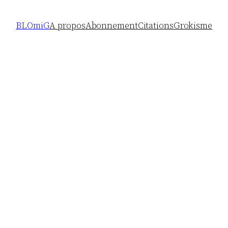
BLOmiG
A propos
Abonnement
Citations
Grokisme