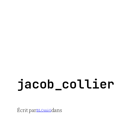
Aller
au
contenu
jacob_collier
Écrit par
dans
BLOmiG