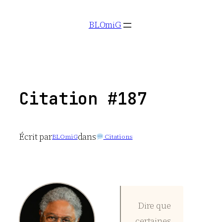
Aller
BLOmiG
au
contenu
Citation #187
Écrit par
dans
BLOmiG
Citations
Dire que
certaines