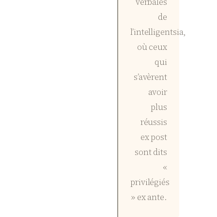
verbales
de
l’intelligentsia,
où ceux
qui
s’avèrent
avoir
plus
réussis
ex post
sont dits
«
privilégiés
» ex ante.