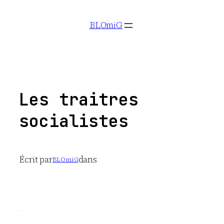
Aller
BLOmiG
au
contenu
Les traitres
socialistes
Écrit par
dans
BLOmiG