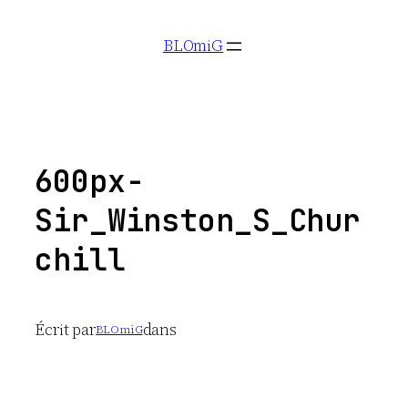
Aller
BLOmiG
au
contenu
600px-
Sir_Winston_S_Chur
chill
Écrit par
dans
BLOmiG