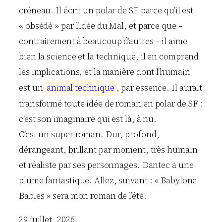
créneau. Il écrit un polar de SF parce qu’il est
« obsédé » par l’idée du Mal, et parce que –
contrairement à beaucoup d’autres – il aime
bien la science et la technique, il en comprend
les implications, et la manière dont l’humain
est un
a
n
i
m
a
l
t
e
c
h
n
i
q
u
e
, par essence. Il aurait
transformé toute idée de roman en polar de SF :
c’est son imaginaire qui est là, à nu.
C’est un super roman. Dur, profond,
dérangeant, brillant par moment, très humain
et réaliste par ses personnages. Dantec a une
plume fantastique. Allez, suivant : « Babylone
Babies » sera mon roman de l’été.
29 juillet, 2026