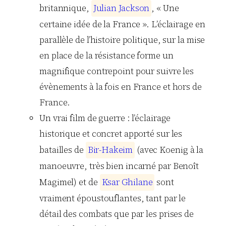
britannique,
J
u
l
i
a
n
J
a
c
k
s
o
n
, « Une
certaine idée de la France ». L’éclairage en
parallèle de l’histoire politique, sur la mise
en place de la résistance forme un
magnifique contrepoint pour suivre les
évènements à la fois en France et hors de
France.
Un vrai film de guerre : l’éclairage
historique et concret apporté sur les
batailles de
B
i
r
-
H
a
k
e
i
m
(avec Koenig à la
manoeuvre, très bien incarné par Benoît
Magimel) et de
K
s
a
r
G
h
i
l
a
n
e
sont
vraiment époustouflantes, tant par le
détail des combats que par les prises de