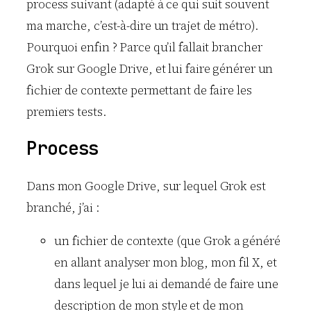
process suivant (adapté à ce qui suit souvent
v
ma marche, c’est-à-dire un trajet de métro).
e
r
Pourquoi enfin ? Parce qu’il fallait brancher
g
Grok sur Google Drive, et lui faire générer un
e
n
fichier de contexte permettant de faire les
t
premiers tests.
h
e
Process
u
r
e
Dans mon Google Drive, sur lequel Grok est
u
branché, j’ai :
x
un fichier de contexte (que Grok a généré
en allant analyser mon blog, mon fil X, et
dans lequel je lui ai demandé de faire une
description de mon style et de mon