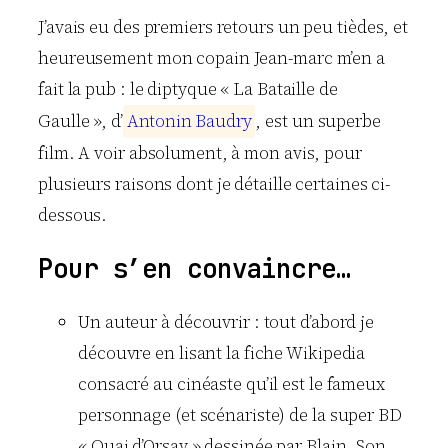
J’avais eu des premiers retours un peu tièdes, et
heureusement mon copain Jean-marc m’en a
fait la pub : le diptyque « La Bataille de
Gaulle », d’
A
n
t
o
n
i
n
B
a
u
d
r
y
, est un superbe
film. A voir absolument, à mon avis, pour
plusieurs raisons dont je détaille certaines ci-
dessous.
Pour s’en convaincre…
Un auteur à découvrir : tout d’abord je
découvre en lisant la fiche Wikipedia
consacré au cinéaste qu’il est le fameux
personnage (et scénariste) de la super BD
« Quai d’Orsay » dessinée par Blain. Son