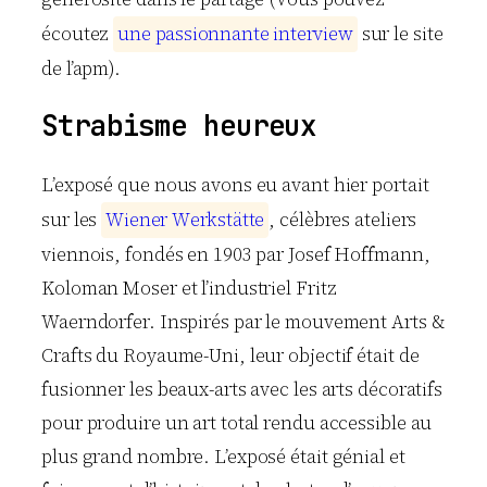
écoutez
u
n
e
p
a
s
s
i
o
n
n
a
n
t
e
i
n
t
e
r
v
i
e
w
sur le site
de l’apm).
Strabisme heureux
L’exposé que nous avons eu avant hier portait
sur les
W
i
e
n
e
r
W
e
r
k
s
t
ä
t
t
e
, célèbres ateliers
viennois, fondés en 1903 par Josef Hoffmann,
Koloman Moser et l’industriel Fritz
Waerndorfer. Inspirés par le mouvement Arts &
Crafts du Royaume-Uni, leur objectif était de
fusionner les beaux-arts avec les arts décoratifs
pour produire un art total rendu accessible au
plus grand nombre. L’exposé était génial et