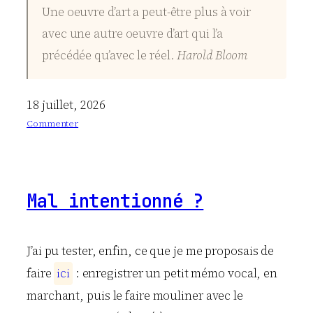
Une oeuvre d’art a peut-être plus à voir
avec une autre oeuvre d’art qui l’a
précédée qu’avec le réel.
Harold Bloom
18 juillet, 2026
Commenter
:
S
t
r
Mal intentionné ?
a
b
i
s
J’ai pu tester, enfin, ce que je me proposais de
m
faire
i
c
i
: enregistrer un petit mémo vocal, en
e
d
marchant, puis le faire mouliner avec le
i