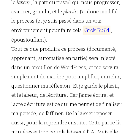
le
labeur
, la part du travail qui nous progresser,
avancer, grandir, et le
plaisir
. J’ai donc modifié
le process (et je suis passé dans un vrai
environnement pour faire cela
G
r
o
k
B
u
i
l
d
,
époustouflant).
Tout ce que produira ce process (documenté,
apprenant, automatisé en partie) sera injecté
dans un brouillon de WordPress, et me servira
simplement de matière pour amplifier, enrichir,
questionner ma réflexion. Et je garde le plaisir,
et le labeur, de l’écriture. Car j’aime écrire, et
l’acte d’écriture est ce qui me permet de finaliser
ma pensée, de l’affiner. De la laisser reposer
aussi, pour la reprendre ensuite. Cette partie-là
m’intéresse trop pour la laisser à l’IA. Mais elle