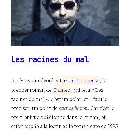
g
r
a
p
h
i
q
u
e
Les racines du mal
Après avoir dévoré
«
L
a
s
i
r
è
n
e
r
o
u
g
e
»
, le
premier roman de
D
a
n
t
e
c
, j’ai relu « Les
racines du mal ». C’est un polar, et il faut le
préciser, un polar de
science-fiction
. Car c’est le
premier truc qui étonne dans le roman, et
qu’on oublie à la lecture : le roman date de 1995