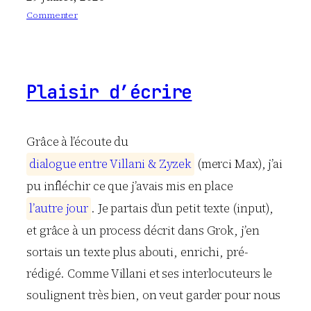
Commenter
:
L
e
s
Plaisir d’écrire
r
a
c
i
Grâce à l’écoute du
n
d
i
a
l
o
g
u
e
e
n
t
r
e
V
i
l
l
a
n
i
&
Z
y
z
e
k
(merci Max), j’ai
e
s
pu infléchir ce que j’avais mis en place
d
l
’
a
u
t
r
e
j
o
u
r
. Je partais d’un petit texte (input),
u
et grâce à un process décrit dans Grok, j’en
m
a
sortais un texte plus abouti, enrichi, pré-
l
rédigé. Comme Villani et ses interlocuteurs le
soulignent très bien, on veut garder pour nous