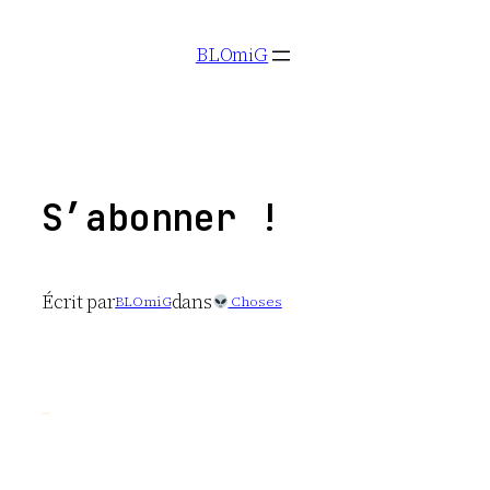
Aller
BLOmiG
au
contenu
S’abonner !
Écrit par
dans
BLOmiG
Choses