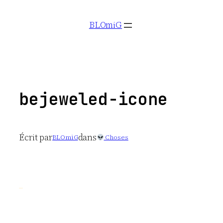
Aller
BLOmiG
au
contenu
bejeweled-icone
Écrit par
dans
BLOmiG
Choses