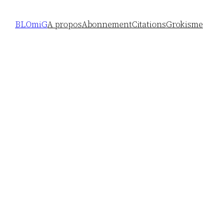
BLOmiG
A propos
Abonnement
Citations
Grokisme