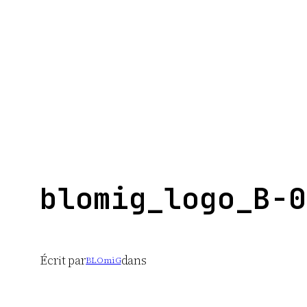
Aller
au
contenu
blomig_logo_B-0
Écrit par
dans
BLOmiG