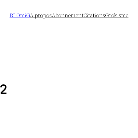
BLOmiG
A propos
Abonnement
Citations
Grokisme
2