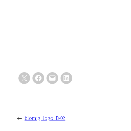
←
blomig_logo_B-02