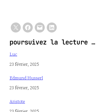
poursuivez la lecture …
Luc
Date
23 février, 2025
Edmund Husserl
Date
23 février, 2025
Aristote
Date
23 février, 2025