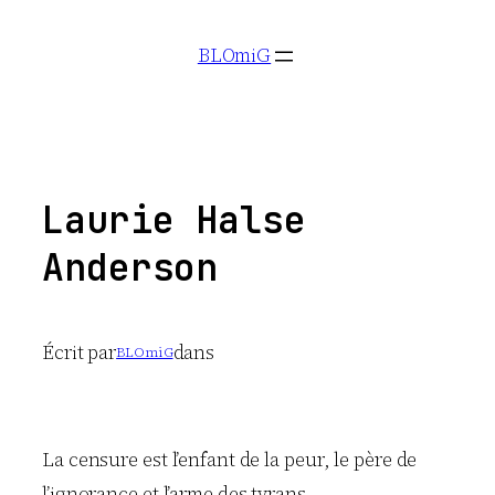
Aller
BLOmiG
au
contenu
Laurie Halse
Anderson
Écrit par
dans
BLOmiG
La censure est l’enfant de la peur, le père de
l’ignorance et l’arme des tyrans.